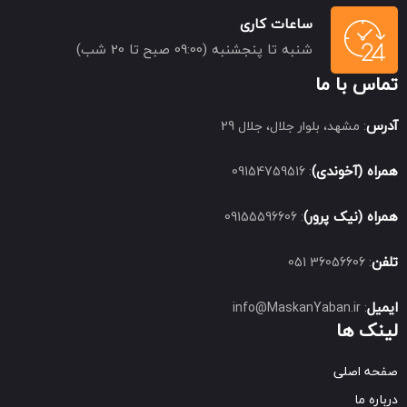
ساعات کاری
شنبه تا پنجشنبه (09:00 صبح تا 20 شب)
تماس با ما
آدرس
: مشهد، بلوار جلال، جلال 29
همراه (آخوندی)
: 09154759516
همراه (نیک پرور)
: 09155596606
تلفن
: 36056606 051
ایمیل
: info@MaskanYaban.ir
لینک ها
صفحه اصلی
درباره ما