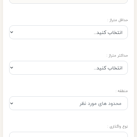
حداقل متراژ :
حداکثر متراژ :
منطقه :
نوع واگذاری :